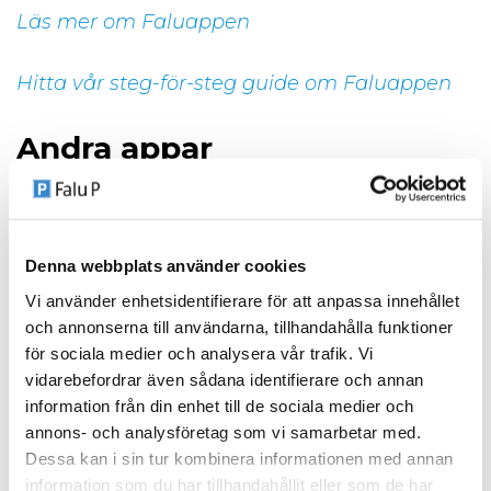
Läs mer om Faluappen
Hitta vår steg-för-steg guide om Faluappen
Andra appar
I Falun kan du dessutom välja att betala med
EasyPark eller MobilPark. Genom dem kan vi
Denna webbplats använder cookies
erbjuda flera olika betalsätt såsom annan
app, SMS-betalning och betalning via talsvar.
Vi använder enhetsidentifierare för att anpassa innehållet
och annonserna till användarna, tillhandahålla funktioner
för sociala medier och analysera vår trafik. Vi
SMS- och telefonbetalning
vidarebefordrar även sådana identifierare och annan
information från din enhet till de sociala medier och
Betalning via SMS eller talsvar kan göras från
annons- och analysföretag som vi samarbetar med.
vilken mobiltelefon som helst, och kräver inte
Dessa kan i sin tur kombinera informationen med annan
information som du har tillhandahållit eller som de har
en smartphone. Däremot kräver betalsätten