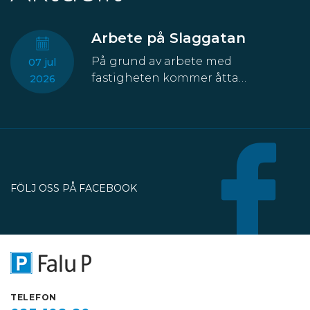
Arbete på Slaggatan
På grund av arbete med
07 jul
fastigheten kommer åtta
2026
parkeringsplatser att temporärt
försvinna från Slaggatan. På
nordöstra sidan av Slaggatan
enligt kartbilden här ovan får
fordon inte stannas eller parkeras
under perioden 13 juli till 30
FÖLJ OSS PÅ FACEBOOK
oktober.
TELEFON