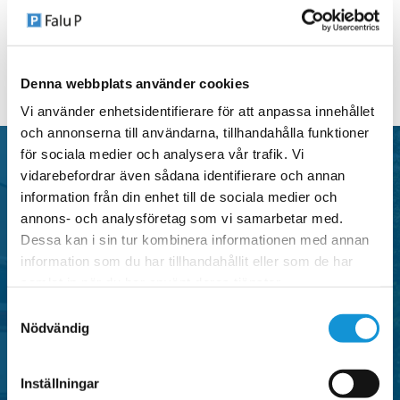
BJÖRKEN
Denna webbplats använder cookies
Vi använder enhetsidentifierare för att anpassa innehållet
och annonserna till användarna, tillhandahålla funktioner
för sociala medier och analysera vår trafik. Vi
vidarebefordrar även sådana identifierare och annan
P-tillstånd
information från din enhet till de sociala medier och
annons- och analysföretag som vi samarbetar med.
Dessa kan i sin tur kombinera informationen med annan
information som du har tillhandahållit eller som de har
Falu P erbjuder flera typer av parkeringstillstånd i
samlat in när du har använt deras tjänster.
centrala områden i Falun, anpassade för både
Samtyckesval
privatpersoner och verksamheter.
Nödvändig
SE OMRÅDEN MED P-TILLSTÅND
Inställningar