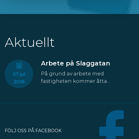
Aktuellt
Arbete på Slaggatan
På grund av arbete med
07 jul
fastigheten kommer åtta
2026
parkeringsplatser att temporärt
försvinna från Slaggatan. På
nordöstra sidan av Slaggatan
enligt kartbilden här ovan får
fordon inte stannas eller parkeras
under perioden 13 juli till 30
FÖLJ OSS PÅ FACEBOOK
oktober.