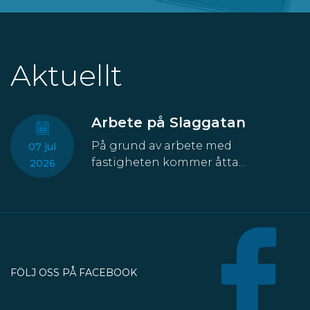
Aktuellt
Arbete på Slaggatan
På grund av arbete med
07 jul
fastigheten kommer åtta
2026
parkeringsplatser att temporärt
försvinna från Slaggatan. På
nordöstra sidan av Slaggatan
enligt kartbilden här ovan får
fordon inte stannas eller parkeras
under perioden 13 juli till 30
FÖLJ OSS PÅ FACEBOOK
oktober.