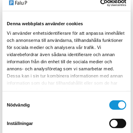
Kommunen har ordnat 3 avgiftsfria
parkeringsplatser med max 20 min p-tid vid
Denna webbplats använder cookies
Kulturhusets parkering. Se karta. Parkera
Vi använder enhetsidentifierare för att anpassa innehållet
gärna där om du ska hämta fikabröd eller
och annonserna till användarna, tillhandahålla funktioner
besöka någon av de andra verksamheterna
för sociala medier och analysera vår trafik. Vi
vidarebefordrar även sådana identifierare och annan
som ligger längs med Myntgatan.
information från din enhet till de sociala medier och
annons- och analysföretag som vi samarbetar med.
Vill du sitta mer än 20 minuter och fika eller
Dessa kan i sin tur kombinera informationen med annan
ta en längre shoppingtur i området kan du
information som du har tillhandahållit eller som de har
samlat in när du har använt deras tjänster.
nyttja någon av de 160 p-platser som finns
Samtyckesval
längs med Myntgatan och vid Kulturhuset
Nödvändig
tio14.
Inställningar
Hitta fler p-platser på vår parkeringskarta.