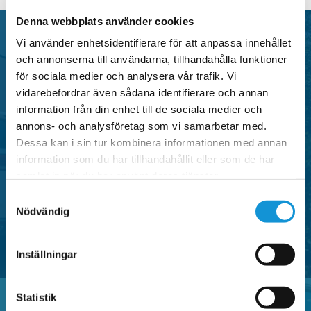
Denna webbplats använder cookies
Vi använder enhetsidentifierare för att anpassa innehållet
och annonserna till användarna, tillhandahålla funktioner
P-tillstånd
för sociala medier och analysera vår trafik. Vi
vidarebefordrar även sådana identifierare och annan
information från din enhet till de sociala medier och
Falu P erbjuder flera typer av parkeringstillstånd i
annons- och analysföretag som vi samarbetar med.
centrala områden i Falun, anpassade för både
Dessa kan i sin tur kombinera informationen med annan
information som du har tillhandahållit eller som de har
privatpersoner och verksamheter.
samlat in när du har använt deras tjänster.
Samtyckesval
SE OMRÅDEN MED P-TILLSTÅND
Nödvändig
Inställningar
Statistik