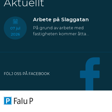
Aktuellt
Arbete på Slaggatan
På grund av arbete med
07 jul
fastigheten kommer åtta
2026
parkeringsplatser att temporärt
försvinna från Slaggatan. På
nordöstra sidan av Slaggatan
enligt kartbilden här ovan får
fordon inte stannas eller parkeras
under perioden 13 juli till 30
FÖLJ OSS PÅ FACEBOOK
oktober.