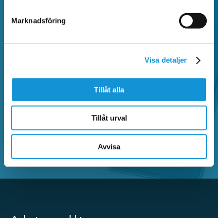
Vanliga frågor
Marknadsföring
Sök bland vanliga frågor och hitta information
Visa detaljer
om Faluappen, parkeringsregler,
betalautomater, parkeringsanmärkning,
Tillåt alla
kontrollavgift och annat som rör parkering.
Tillåt urval
SÖK BLAND VANLIGA FRÅGOR
Avvisa