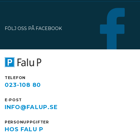
nordöstra sidan av Slaggatan
enligt kartbilden här ovan får
fordon inte stannas eller parkeras
under perioden 13 juli till 30
FÖLJ OSS PÅ FACEBOOK
oktober.
TELEFON
023-108 80
E-POST
INFO@FALUP.SE
PERSONUPPGIFTER
HOS FALU P