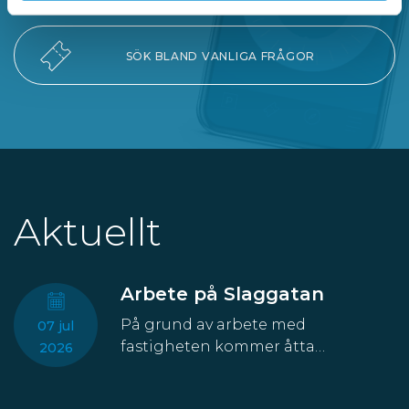
SÖK BLAND VANLIGA FRÅGOR
Aktuellt
Arbete på Slaggatan
På grund av arbete med
07 jul
fastigheten kommer åtta
2026
parkeringsplatser att temporärt
försvinna från Slaggatan. På