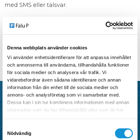
med SMS eller talsvar.
Läs om våra betalsätt på sidan ”Betalsätt”.
Denna webbplats använder cookies
Vi använder enhetsidentifierare för att anpassa innehållet
TILLBAKA
och annonserna till användarna, tillhandahålla funktioner
för sociala medier och analysera vår trafik. Vi
vidarebefordrar även sådana identifierare och annan
information från din enhet till de sociala medier och
annons- och analysföretag som vi samarbetar med.
Dessa kan i sin tur kombinera informationen med annan
P-tillstånd
information som du har tillhandahållit eller som de har
samlat in när du har använt deras tjänster.
Samtyckesval
Falu P erbjuder flera typer av parkeringstillstånd i
Nödvändig
centrala områden i Falun, anpassade för både