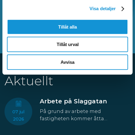
kontrollavgift och annat som rör parkering.
Visa detaljer
SÖK BLAND VANLIGA FRÅGOR
Tillåt alla
Tillåt urval
Avvisa
Aktuellt
Arbete på Slaggatan
På grund av arbete med
07 jul
fastigheten kommer åtta
2026
parkeringsplatser att temporärt
försvinna från Slaggatan. På