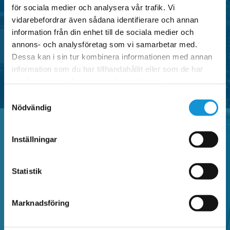
centrala områden i Falun, anpassade för både
för sociala medier och analysera vår trafik. Vi
vidarebefordrar även sådana identifierare och annan
privatpersoner och verksamheter.
information från din enhet till de sociala medier och
annons- och analysföretag som vi samarbetar med.
Dessa kan i sin tur kombinera informationen med annan
SE OMRÅDEN MED P-TILLSTÅND
information som du har tillhandahållit eller som de har
samlat in när du har använt deras tjänster.
Samtyckesval
Nödvändig
Inställningar
Vanliga frågor
Statistik
Sök bland vanliga frågor och hitta information
Marknadsföring
om Faluappen, parkeringsregler,
betalautomater, parkeringsanmärkning,