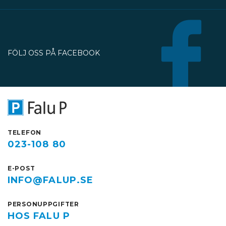
nordöstra sidan av Slaggatan
enligt kartbilden här ovan får
fordon inte stannas eller parkeras
under perioden 13 juli till 30
FÖLJ OSS PÅ FACEBOOK
oktober.
TELEFON
023-108 80
E-POST
INFO@FALUP.SE
PERSONUPPGIFTER
HOS FALU P