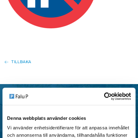
TILLBAKA
P-tillstånd
Denna webbplats använder cookies
Vi använder enhetsidentifierare för att anpassa innehållet
Falu P erbjuder flera typer av parkeringstillstånd i
och annonserna till användarna, tillhandahålla funktioner