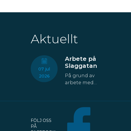
Aktuellt
Arbete på
Slaggatan
07 jul
På grund av
2026
arbete med
fastigheten
kommer åtta
parkeringsplatser
att temporärt
försvinna från
FÖLJ OSS
Slaggatan. På
PÅ