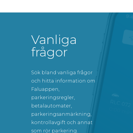
Vanliga
frågor
Sök bland vanliga frågor
och hitta information om
Faluappen,
parkeringsregler,
betalautomater,
parkeringsanmärkning,
kontrollavgift och annat
som rör parkering.