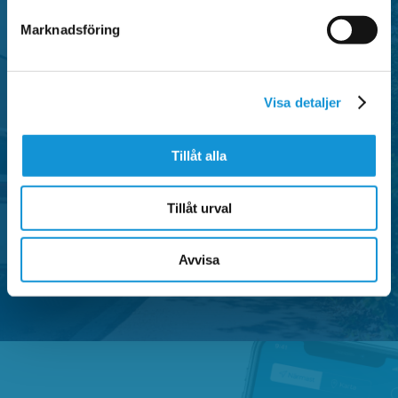
Marknadsföring
P-tillstånd
Visa detaljer
Falu P erbjuder flera typer av parkeringstillstånd i
Tillåt alla
centrala områden i Falun, anpassade för både
privatpersoner och verksamheter.
Tillåt urval
SE OMRÅDEN MED P-TILLSTÅND
Avvisa