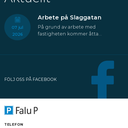
Arbete på Slaggatan
På grund av arbete med
07 jul
fastigheten kommer åtta
2026
parkeringsplatser att temporärt
försvinna från Slaggatan. På
nordöstra sidan av Slaggatan
enligt kartbilden här ovan får
fordon inte stannas eller parkeras
under perioden 13 juli till 30
FÖLJ OSS PÅ FACEBOOK
oktober.
TELEFON