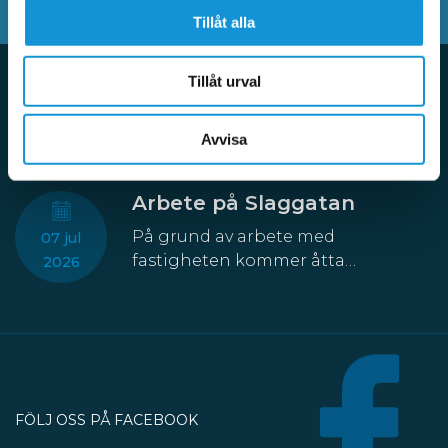
Tillåt alla
Tillåt urval
Aktuellt
Avvisa
Arbete på Slaggatan
På grund av arbete med
07 jul
fastigheten kommer åtta
2026
parkeringsplatser att temporärt
försvinna från Slaggatan. På
nordöstra sidan av Slaggatan
enligt kartbilden här ovan får
fordon inte stannas eller parkeras
under perioden 13 juli till 30
FÖLJ OSS PÅ FACEBOOK
oktober.