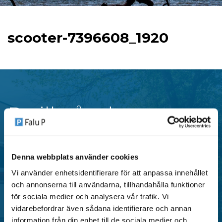
scooter-7396608_1920
P-tillstånd
Falu P erbjuder flera typer av parkeringstillstånd i
Denna webbplats använder cookies
centrala områden i Falun, anpassade för både
Vi använder enhetsidentifierare för att anpassa innehållet
privatpersoner och verksamheter.
och annonserna till användarna, tillhandahålla funktioner
för sociala medier och analysera vår trafik. Vi
vidarebefordrar även sådana identifierare och annan
SE OMRÅDEN MED P-TILLSTÅND
information från din enhet till de sociala medier och