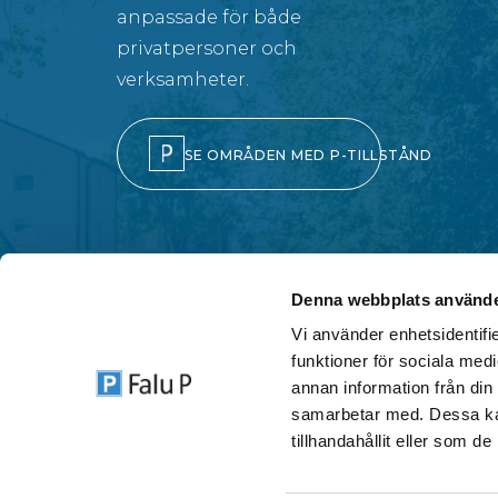
anpassade för både
privatpersoner och
verksamheter.
SE OMRÅDEN MED P-TILLSTÅND
Denna webbplats använde
Vi använder enhetsidentifie
funktioner för sociala medi
annan information från din
samarbetar med. Dessa kan
TELEFO
tillhandahållit eller som d
023-1