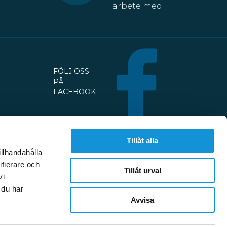
arbete med
fastigheten
kommer åtta
parkeringsplatser
att temporärt
försvinna från
FÖLJ OSS
Slaggatan. På
PÅ
nordöstra
FACEBOOK
sidan av
Slaggatan
enligt
kartbilden
Tillåt alla
här ovan får
illhandahålla
fordon inte
ifierare och
Tillåt urval
stannas eller
vi
parkeras
 du har
under
Avvisa
PERSONUPPGIFTER
HOS FALU P
perioden 13
juli till 30