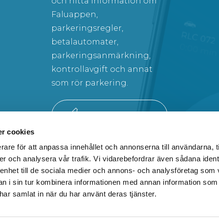
och hitta information om
Faluappen,
parkeringsregler,
betalautomater,
parkeringsanmärkning,
kontrollavgift och annat
som rör parkering.
SÖK BLAND VANLIGA FRÅGOR
r cookies
rare för att anpassa innehållet och annonserna till användarna, t
er och analysera vår trafik. Vi vidarebefordrar även sådana ident
 enhet till de sociala medier och annons- och analysföretag som 
 i sin tur kombinera informationen med annan information som
N
E-POST
e har samlat in när du har använt deras tjänster.
08 80
INFO@FALUP.SE