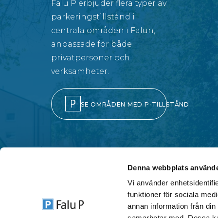
Falu P erbjuder flera typer av
parkeringstillstånd i
centrala områden i Falun,
anpassade för både
privatpersoner och
verksamheter.
SE OMRÅDEN MED P-TILLSTÅND
Denna webbplats använde
Vi använder enhetsidentifie
funktioner för sociala medi
annan information från din
samarbetar med. Dessa kan