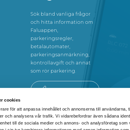
Sök bland vanliga frågor
och hitta information om
Faluappen,
parkeringsregler,
betalautomater,
parkeringsanmärkning,
kontrollavgift och annat
som rör parkering.
SÖK BLAND VANLIGA FRÅGOR
r cookies
rare för att anpassa innehållet och annonserna till användarna, t
er och analysera vår trafik. Vi vidarebefordrar även sådana ident
 enhet till de sociala medier och annons- och analysföretag som 
 i sin tur kombinera informationen med annan information som