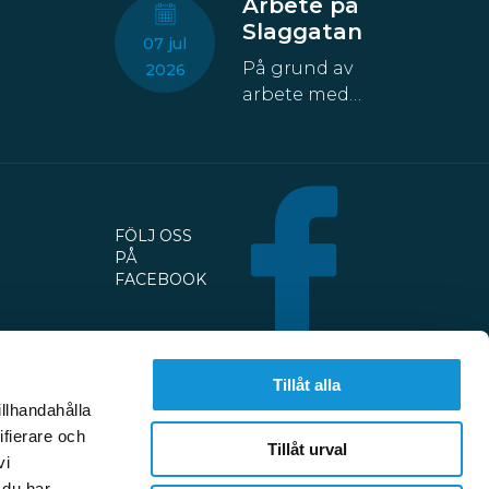
Arbete på
Slaggatan
07 jul
På grund av
2026
arbete med
fastigheten
kommer åtta
parkeringsplatser
att temporärt
försvinna från
FÖLJ OSS
Slaggatan. På
PÅ
nordöstra
FACEBOOK
sidan av
Slaggatan
enligt
kartbilden
Tillåt alla
här ovan får
illhandahålla
fordon inte
ifierare och
Tillåt urval
stannas eller
vi
parkeras
 du har