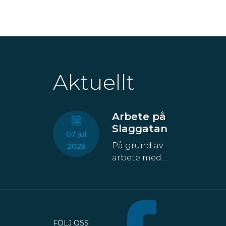
Aktuellt
Arbete på
Slaggatan
07 jul
På grund av
2026
arbete med
fastigheten
kommer åtta
parkeringsplatser
att temporärt
försvinna från
FÖLJ OSS