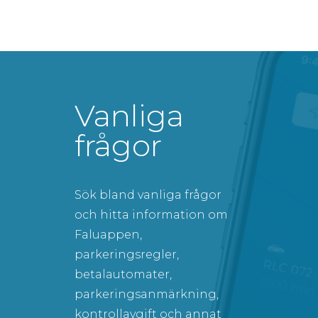
Vanliga
frågor
Sök bland vanliga frågor
och hitta information om
Faluappen,
parkeringsregler,
betalautomater,
parkeringsanmärkning,
kontrollavgift och annat