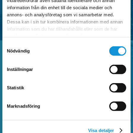
vidarebefordrar även sådana identifierare och annan
information från din enhet till de sociala medier och
SE OMRÅDEN MED P-TILLSTÅND
annons- och analysföretag som vi samarbetar med.
Dessa kan i sin tur kombinera informationen med annan
information som du har tillhandahållit eller som de har
samlat in när du har använt deras tjänster.
Samtyckesval
Nödvändig
Vanliga frågor
Inställningar
Statistik
Sök bland vanliga frågor och hitta information
om Faluappen, parkeringsregler,
betalautomater, parkeringsanmärkning,
Marknadsföring
kontrollavgift och annat som rör parkering.
Visa detaljer