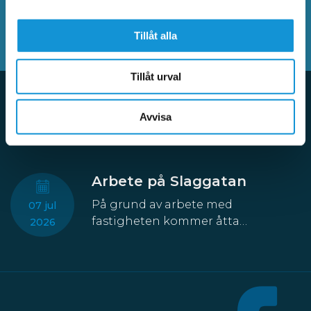
SÖK BLAND VANLIGA FRÅGOR
Tillåt alla
Tillåt urval
Avvisa
Aktuellt
Arbete på Slaggatan
På grund av arbete med
07 jul
fastigheten kommer åtta
2026
parkeringsplatser att temporärt
försvinna från Slaggatan. På
nordöstra sidan av Slaggatan
enligt kartbilden här ovan får
fordon inte stannas eller parkeras