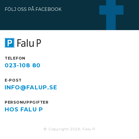
under perioden 13 juli till 30
FÖLJ OSS PÅ FACEBOOK
oktober.
TELEFON
023-108 80
E-POST
INFO@FALUP.SE
PERSONUPPGIFTER
HOS FALU P
© Copyright 2026, Falu P