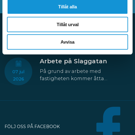
Tillåt alla
Tillåt urval
Aktuellt
Avvisa
Arbete på Slaggatan
På grund av arbete med
07 jul
fastigheten kommer åtta
2026
parkeringsplatser att temporärt
försvinna från Slaggatan. På
nordöstra sidan av Slaggatan
enligt kartbilden här ovan får
fordon inte stannas eller parkeras
under perioden 13 juli till 30
FÖLJ OSS PÅ FACEBOOK
oktober.