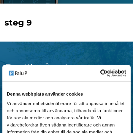
steg 9
P-tillstånd
Falu P erbjuder flera typer av parkeringstillstånd i
Denna webbplats använder cookies
centrala områden i Falun, anpassade för både
Vi använder enhetsidentifierare för att anpassa innehållet
privatpersoner och verksamheter.
och annonserna till användarna, tillhandahålla funktioner
för sociala medier och analysera vår trafik. Vi
vidarebefordrar även sådana identifierare och annan
SE OMRÅDEN MED P-TILLSTÅND
information från din enhet till de sociala medier och