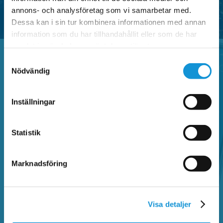
annons- och analysföretag som vi samarbetar med.
Dessa kan i sin tur kombinera informationen med annan
information som du har tillhandahållit eller som de har
samlat in när du har använt deras tjänster.
Samtyckesval
Nödvändig
Vanliga frågor
Inställningar
Sök bland vanliga frågor och hitta information
om Faluappen, parkeringsregler,
Statistik
betalautomater, parkeringsanmärkning,
kontrollavgift och annat som rör parkering.
Marknadsföring
SÖK BLAND VANLIGA FRÅGOR
Visa detaljer