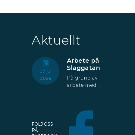
Aktuellt
Arbete på
Slaggatan
07 jul
På grund av
2026
arbete med
fastigheten
kommer åtta
parkeringsplatser
att temporärt
försvinna från
FÖLJ OSS
Slaggatan. På
PÅ