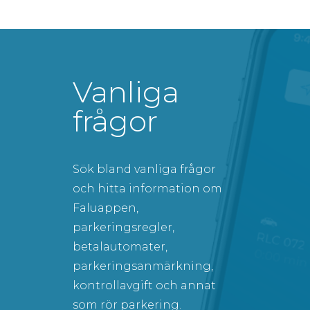
Vanliga
frågor
Sök bland vanliga frågor
och hitta information om
Faluappen,
parkeringsregler,
betalautomater,
parkeringsanmärkning,
kontrollavgift och annat
som rör parkering.