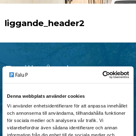
liggande_header2
P-tillstånd
Falu P erbjuder flera typer av parkeringstillstånd i
Denna webbplats använder cookies
centrala områden i Falun, anpassade för både
Vi använder enhetsidentifierare för att anpassa innehållet
privatpersoner och verksamheter.
och annonserna till användarna, tillhandahålla funktioner
för sociala medier och analysera vår trafik. Vi
vidarebefordrar även sådana identifierare och annan
SE OMRÅDEN MED P-TILLSTÅND
information från din enhet till de sociala medier och