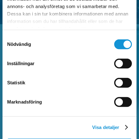
annons- och analysföretag som vi samarbetar med.
Dessa kan i sin tur kombinera informationen med annan
information som du har tillhandahållit eller som de har
samlat in när du har använt deras tjänster.
Samtyckesval
Nödvändig
Vanliga frågor
Inställningar
Sök bland vanliga frågor och hitta information
om Faluappen, parkeringsregler,
Statistik
betalautomater, parkeringsanmärkning,
kontrollavgift och annat som rör parkering.
Marknadsföring
SÖK BLAND VANLIGA FRÅGOR
Visa detaljer