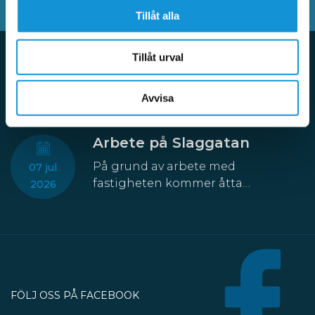
Tillåt alla
Tillåt urval
Aktuellt
Avvisa
Arbete på Slaggatan
På grund av arbete med
07 jul
fastigheten kommer åtta
2026
parkeringsplatser att temporärt
försvinna från Slaggatan. På
nordöstra sidan av Slaggatan
enligt kartbilden här ovan får
fordon inte stannas eller parkeras
under perioden 13 juli till 30
FÖLJ OSS PÅ FACEBOOK
oktober.