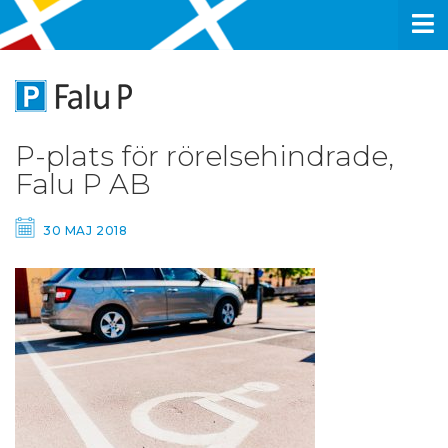
P-plats för rörelsehindrade,
Falu P AB
30 MAJ 2018