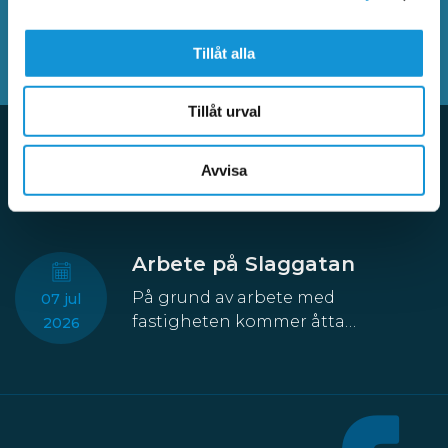
SÖK BLAND VANLIGA FRÅGOR
Tillåt alla
Tillåt urval
Avvisa
Aktuellt
Arbete på Slaggatan
På grund av arbete med
07 jul
fastigheten kommer åtta
2026
parkeringsplatser att temporärt
försvinna från Slaggatan. På
nordöstra sidan av Slaggatan
enligt kartbilden här ovan får
fordon inte stannas eller parkeras