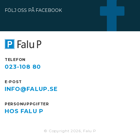
under perioden 13 juli till 30
FÖLJ OSS PÅ FACEBOOK
oktober.
TELEFON
023-108 80
E-POST
INFO@FALUP.SE
PERSONUPPGIFTER
HOS FALU P
© Copyright 2026, Falu P