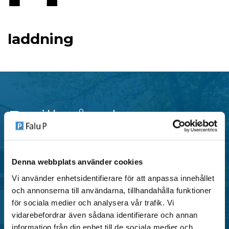
laddning
P-tillstånd
Falu P erbjuder flera typer av parkeringstillstånd i
Denna webbplats använder cookies
centrala områden i Falun, anpassade för både
Vi använder enhetsidentifierare för att anpassa innehållet
privatpersoner och verksamheter.
och annonserna till användarna, tillhandahålla funktioner
för sociala medier och analysera vår trafik. Vi
vidarebefordrar även sådana identifierare och annan
SE OMRÅDEN MED P-TILLSTÅND
information från din enhet till de sociala medier och