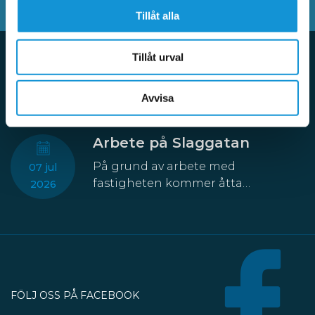
Tillåt alla
Tillåt urval
Aktuellt
Avvisa
Arbete på Slaggatan
På grund av arbete med
07 jul
fastigheten kommer åtta
2026
parkeringsplatser att temporärt
försvinna från Slaggatan. På
nordöstra sidan av Slaggatan
enligt kartbilden här ovan får
fordon inte stannas eller parkeras
under perioden 13 juli till 30
FÖLJ OSS PÅ FACEBOOK
oktober.