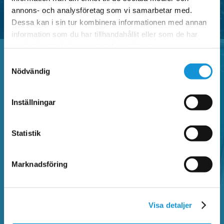
annons- och analysföretag som vi samarbetar med.
Dessa kan i sin tur kombinera informationen med annan
information som du har tillhandahållit eller som de har
samlat in när du har använt deras tjänster.
Samtyckesval
Nödvändig
Vanliga frågor
Inställningar
Sök bland vanliga frågor och hitta information
om Faluappen, parkeringsregler,
Statistik
betalautomater, parkeringsanmärkning,
kontrollavgift och annat som rör parkering.
Marknadsföring
SÖK BLAND VANLIGA FRÅGOR
Visa detaljer