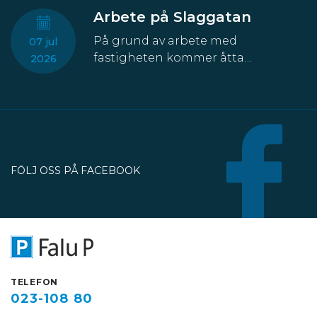
Arbete på Slaggatan
På grund av arbete med
07 jul
fastigheten kommer åtta
2026
parkeringsplatser att temporärt
försvinna från Slaggatan. På
nordöstra sidan av Slaggatan
enligt kartbilden här ovan får
fordon inte stannas eller parkeras
under perioden 13 juli till 30
FÖLJ OSS PÅ FACEBOOK
oktober.
TELEFON
023-108 80