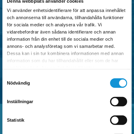
Denna webbplats använder cookies
Vi använder enhetsidentifierare för att anpassa innehållet
P-tillstånd
och annonserna till användarna, tillhandahålla funktioner
för sociala medier och analysera vår trafik. Vi
vidarebefordrar även sådana identifierare och annan
Falu P erbjuder flera typer av parkeringstillstånd i
information från din enhet till de sociala medier och
centrala områden i Falun, anpassade för både
annons- och analysföretag som vi samarbetar med.
privatpersoner och verksamheter.
Dessa kan i sin tur kombinera informationen med annan
information som du har tillhandahållit eller som de har
samlat in när du har använt deras tjänster.
SE OMRÅDEN MED P-TILLSTÅND
Samtyckesval
Nödvändig
Inställningar
Statistik
Vanliga frågor