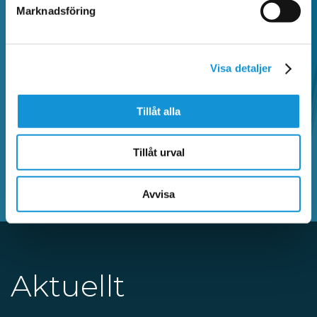
Marknadsföring
Sök bland vanliga frågor och hitta information
om Faluappen, parkeringsregler,
Visa detaljer
betalautomater, parkeringsanmärkning,
kontrollavgift och annat som rör parkering.
Tillåt alla
SÖK BLAND VANLIGA FRÅGOR
Tillåt urval
Avvisa
Aktuellt