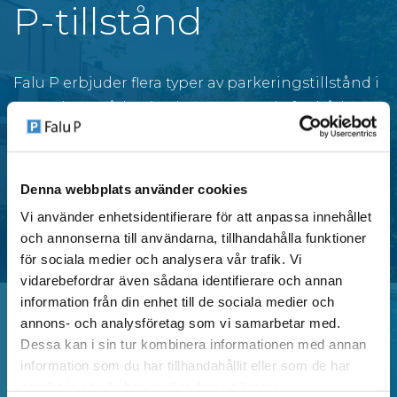
P-tillstånd
Falu P erbjuder flera typer av parkeringstillstånd i
centrala områden i Falun, anpassade för både
privatpersoner och verksamheter.
Denna webbplats använder cookies
SE OMRÅDEN MED P-TILLSTÅND
Vi använder enhetsidentifierare för att anpassa innehållet
och annonserna till användarna, tillhandahålla funktioner
för sociala medier och analysera vår trafik. Vi
vidarebefordrar även sådana identifierare och annan
information från din enhet till de sociala medier och
annons- och analysföretag som vi samarbetar med.
Dessa kan i sin tur kombinera informationen med annan
Vanliga frågor
information som du har tillhandahållit eller som de har
samlat in när du har använt deras tjänster.