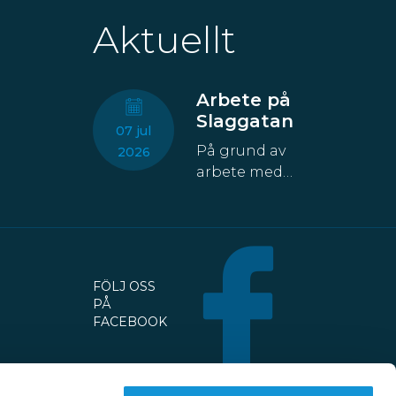
Aktuellt
Arbete på
Slaggatan
07 jul
På grund av
2026
arbete med
fastigheten
kommer åtta
parkeringsplatser
att temporärt
försvinna från
FÖLJ OSS
Slaggatan. På
PÅ
nordöstra
FACEBOOK
sidan av
Slaggatan
enligt