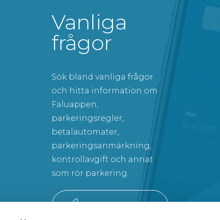
Vanliga
frågor
Sök bland vanliga frågor
och hitta information om
Faluappen,
parkeringsregler,
betalautomater,
parkeringsanmärkning,
kontrollavgift och annat
som rör parkering.
SÖK BLAND VANLIGA FRÅGOR