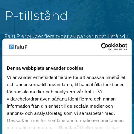
P-tillstånd
Falu P erbjuder flera typer av parkeringstillstånd i
centrala områden i Falun, anpassade för både
privatpersoner och verksamheter.
Denna webbplats använder cookies
SE OMRÅDEN MED P-TILLSTÅND
Vi använder enhetsidentifierare för att anpassa innehållet
och annonserna till användarna, tillhandahålla funktioner
för sociala medier och analysera vår trafik. Vi
vidarebefordrar även sådana identifierare och annan
information från din enhet till de sociala medier och
annons- och analysföretag som vi samarbetar med.
Dessa kan i sin tur kombinera informationen med annan
Vanliga frågor
information som du har tillhandahållit eller som de har