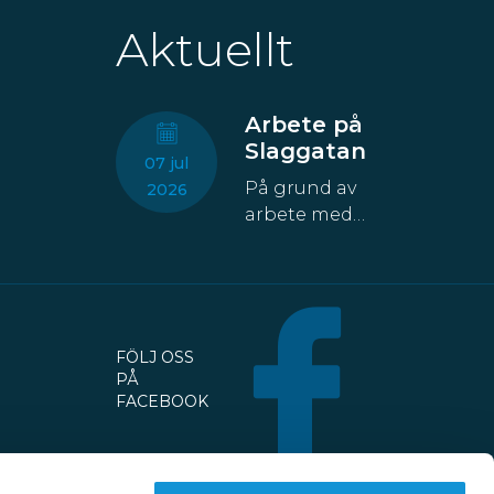
Aktuellt
Arbete på
Slaggatan
07 jul
På grund av
2026
arbete med
fastigheten
kommer åtta
parkeringsplatser
att temporärt
försvinna från
FÖLJ OSS
Slaggatan. På
PÅ
nordöstra
FACEBOOK
sidan av
Slaggatan
enligt