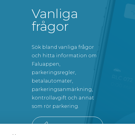
Vanliga
frågor
Sök bland vanliga frågor
och hitta information om
Faluappen,
parkeringsregler,
betalautomater,
parkeringsanmärkning,
kontrollavgift och annat
som rör parkering.
SÖK BLAND VANLIGA FRÅGOR