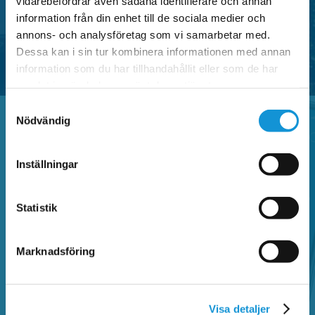
vidarebefordrar även sådana identifierare och annan
information från din enhet till de sociala medier och
SE OMRÅDEN MED P-TILLSTÅND
annons- och analysföretag som vi samarbetar med.
Dessa kan i sin tur kombinera informationen med annan
information som du har tillhandahållit eller som de har
samlat in när du har använt deras tjänster.
Samtyckesval
Nödvändig
Vanliga frågor
Inställningar
Statistik
Sök bland vanliga frågor och hitta information
om Faluappen, parkeringsregler,
betalautomater, parkeringsanmärkning,
Marknadsföring
kontrollavgift och annat som rör parkering.
Visa detaljer