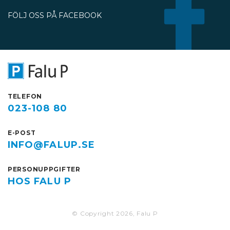
under perioden 13 juli till 30
FÖLJ OSS PÅ FACEBOOK
oktober.
TELEFON
023-108 80
E-POST
INFO@FALUP.SE
PERSONUPPGIFTER
HOS FALU P
© Copyright 2026, Falu P