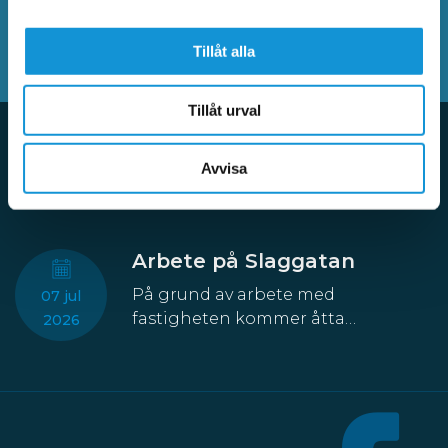
SÖK BLAND VANLIGA FRÅGOR
Tillåt alla
Tillåt urval
Avvisa
Aktuellt
Arbete på Slaggatan
På grund av arbete med
07 jul
fastigheten kommer åtta
2026
parkeringsplatser att temporärt
försvinna från Slaggatan. På
nordöstra sidan av Slaggatan
enligt kartbilden här ovan får
fordon inte stannas eller parkeras