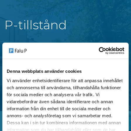
P-tillstånd
Falu P erbjuder flera typer av parkeringstillstånd i
centrala områden i Falun, anpassade för både
privatpersoner och verksamheter.
Denna webbplats använder cookies
Vi använder enhetsidentifierare för att anpassa innehållet
SE OMRÅDEN MED P-TILLSTÅND
och annonserna till användarna, tillhandahålla funktioner
för sociala medier och analysera vår trafik. Vi
vidarebefordrar även sådana identifierare och annan
information från din enhet till de sociala medier och
annons- och analysföretag som vi samarbetar med.
Dessa kan i sin tur kombinera informationen med annan
information som du har tillhandahållit eller som de har