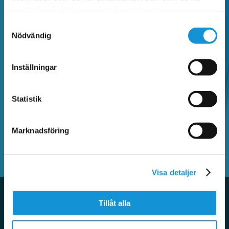
Vanliga frågor
samlat in när du har använt deras tjänster.
Samtyckesval
Nödvändig
Sök bland vanliga frågor och hitta information
om Faluappen, parkeringsregler,
Inställningar
betalautomater, parkeringsanmärkning,
kontrollavgift och annat som rör parkering.
Statistik
SÖK BLAND VANLIGA FRÅGOR
Marknadsföring
Visa detaljer
Tillåt alla
Aktuellt