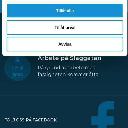
Tillåt alla
Tillåt urval
Aktuellt
Avvisa
Arbete på Slaggatan
På grund av arbete med
07 jul
fastigheten kommer åtta
2026
parkeringsplatser att temporärt
försvinna från Slaggatan. På
nordöstra sidan av Slaggatan
enligt kartbilden här ovan får
fordon inte stannas eller parkeras
under perioden 13 juli till 30
FÖLJ OSS PÅ FACEBOOK
oktober.