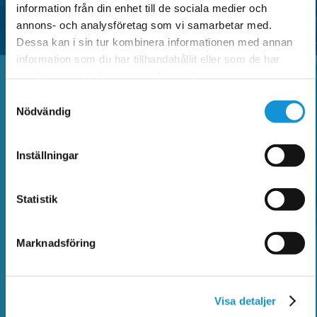
information från din enhet till de sociala medier och
annons- och analysföretag som vi samarbetar med.
Dessa kan i sin tur kombinera informationen med annan
information som du har tillhandahållit eller som de har
samlat in när du har använt deras tjänster.
Samtyckesval
Vanliga frågor
Nödvändig
Inställningar
Sök bland vanliga frågor och hitta information
om Faluappen, parkeringsregler,
Statistik
betalautomater, parkeringsanmärkning,
kontrollavgift och annat som rör parkering.
Marknadsföring
SÖK BLAND VANLIGA FRÅGOR
Visa detaljer