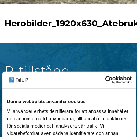
Herobilder_1920x630_Atebru
P-tillstånd
Falu P erbjuder flera typer av parkeringstillstånd i
centrala områden i Falun, anpassade för både
Denna webbplats använder cookies
privatpersoner och verksamheter.
Vi använder enhetsidentifierare för att anpassa innehållet
och annonserna till användarna, tillhandahålla funktioner
för sociala medier och analysera vår trafik. Vi
SE OMRÅDEN MED P-TILLSTÅND
vidarebefordrar även sådana identifierare och annan