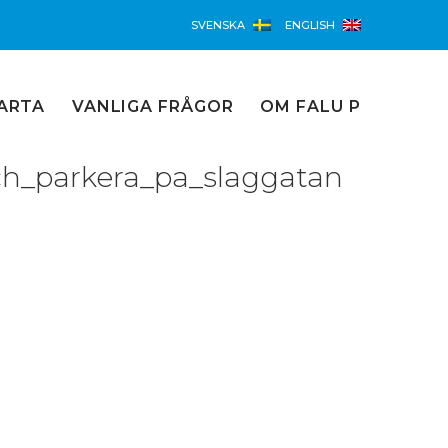
SVENSKA
ENGLISH
ARTA
VANLIGA FRÅGOR
OM FALU P
ch_parkera_pa_slaggatan