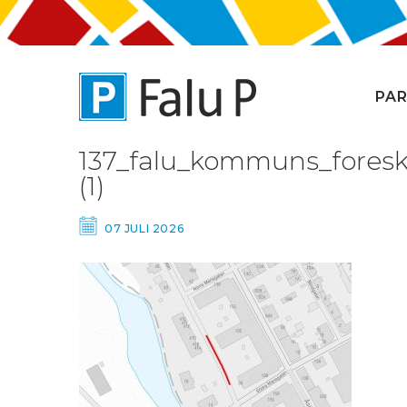
PAR
137_falu_kommuns_foresk
(1)
07 JULI 2026