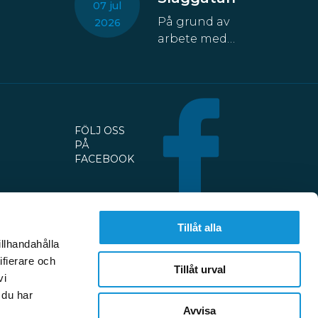
07 jul
På grund av
2026
arbete med
fastigheten
kommer åtta
parkeringsplatser
att temporärt
försvinna från
FÖLJ OSS
Slaggatan. På
PÅ
nordöstra
FACEBOOK
sidan av
Slaggatan
enligt
kartbilden
Tillåt alla
här ovan får
illhandahålla
fordon inte
ifierare och
Tillåt urval
stannas eller
vi
parkeras
 du har
under
Avvisa
PERSONUPPGIFTER