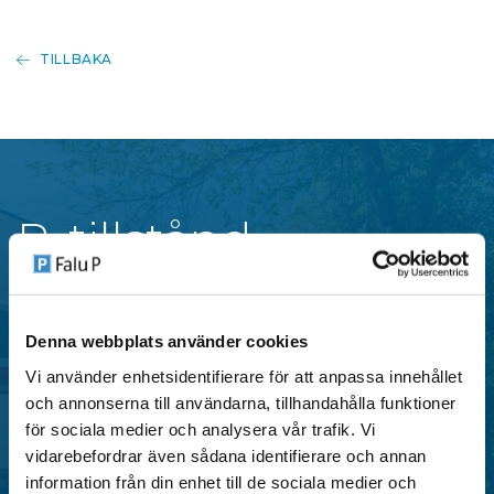
TILLBAKA
P-tillstånd
Falu P erbjuder flera typer av parkeringstillstånd i
Denna webbplats använder cookies
centrala områden i Falun, anpassade för både
Vi använder enhetsidentifierare för att anpassa innehållet
privatpersoner och verksamheter.
och annonserna till användarna, tillhandahålla funktioner
för sociala medier och analysera vår trafik. Vi
SE OMRÅDEN MED P-TILLSTÅND
vidarebefordrar även sådana identifierare och annan
information från din enhet till de sociala medier och