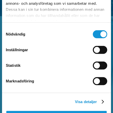
annons- och analysföretag som vi samarbetar med.
Dessa kan i sin tur kombinera informationen med annan
information som du har tillhandahållit eller som de har
samlat in när du har använt deras tjänster.
Samtyckesval
Nödvändig
Vanliga frågor
Inställningar
Sök bland vanliga frågor och hitta information
om Faluappen, parkeringsregler,
Statistik
betalautomater, parkeringsanmärkning,
kontrollavgift och annat som rör parkering.
Marknadsföring
SÖK BLAND VANLIGA FRÅGOR
Visa detaljer