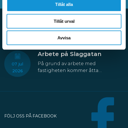
Tillåt alla
Tillåt urval
Aktuellt
Avvisa
Arbete på Slaggatan
På grund av arbete med
07 jul
fastigheten kommer åtta
2026
parkeringsplatser att temporärt
försvinna från Slaggatan. På
nordöstra sidan av Slaggatan
enligt kartbilden här ovan får
fordon inte stannas eller parkeras
under perioden 13 juli till 30
FÖLJ OSS PÅ FACEBOOK
oktober.