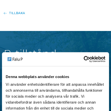
TILLBAKA
P-tillstånd
Falu P erbjuder flera typer av parkeringstillstånd i
Denna webbplats använder cookies
centrala områden i Falun, anpassade för både
Vi använder enhetsidentifierare för att anpassa innehållet
privatpersoner och verksamheter.
och annonserna till användarna, tillhandahålla funktioner
för sociala medier och analysera vår trafik. Vi
SE OMRÅDEN MED P-TILLSTÅND
vidarebefordrar även sådana identifierare och annan
information från din enhet till de sociala medier och