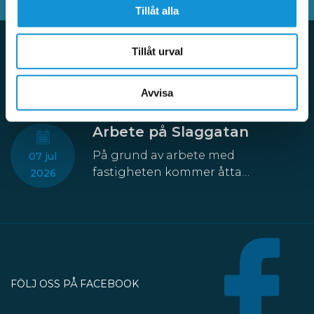
Tillåt alla
Tillåt urval
Aktuellt
Avvisa
Arbete på Slaggatan
På grund av arbete med
07 jul
fastigheten kommer åtta
2026
parkeringsplatser att temporärt
försvinna från Slaggatan. På
nordöstra sidan av Slaggatan
enligt kartbilden här ovan får
fordon inte stannas eller parkeras
under perioden 13 juli till 30
FÖLJ OSS PÅ FACEBOOK
oktober.