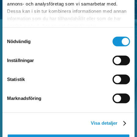
annons- och analysföretag som vi samarbetar med.
Dessa kan i sin tur kombinera informationen med annan
information som du har tillhandahållit eller som de har
samlat in när du har använt deras tjänster.
Samtyckesval
Nödvändig
Vanliga frågor
Inställningar
Sök bland vanliga frågor och hitta information
om Faluappen, parkeringsregler,
Statistik
betalautomater, parkeringsanmärkning,
kontrollavgift och annat som rör parkering.
Marknadsföring
SÖK BLAND VANLIGA FRÅGOR
Visa detaljer