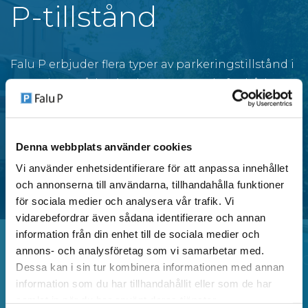
P-tillstånd
Falu P erbjuder flera typer av parkeringstillstånd i
centrala områden i Falun, anpassade för både
privatpersoner och verksamheter.
Denna webbplats använder cookies
SE OMRÅDEN MED P-TILLSTÅND
Vi använder enhetsidentifierare för att anpassa innehållet
och annonserna till användarna, tillhandahålla funktioner
för sociala medier och analysera vår trafik. Vi
vidarebefordrar även sådana identifierare och annan
information från din enhet till de sociala medier och
annons- och analysföretag som vi samarbetar med.
Dessa kan i sin tur kombinera informationen med annan
Vanliga frågor
information som du har tillhandahållit eller som de har
samlat in när du har använt deras tjänster.