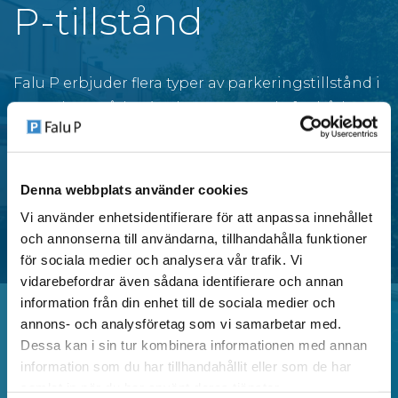
P-tillstånd
Falu P erbjuder flera typer av parkeringstillstånd i
centrala områden i Falun, anpassade för både
privatpersoner och verksamheter.
Denna webbplats använder cookies
SE OMRÅDEN MED P-TILLSTÅND
Vi använder enhetsidentifierare för att anpassa innehållet
och annonserna till användarna, tillhandahålla funktioner
för sociala medier och analysera vår trafik. Vi
vidarebefordrar även sådana identifierare och annan
information från din enhet till de sociala medier och
annons- och analysföretag som vi samarbetar med.
Dessa kan i sin tur kombinera informationen med annan
Vanliga frågor
information som du har tillhandahållit eller som de har
samlat in när du har använt deras tjänster.