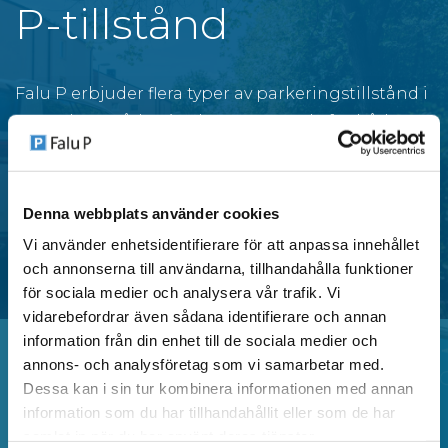
P-tillstånd
Falu P erbjuder flera typer av parkeringstillstånd i
centrala områden i Falun, anpassade för både
privatpersoner och verksamheter.
Denna webbplats använder cookies
SE OMRÅDEN MED P-TILLSTÅND
Vi använder enhetsidentifierare för att anpassa innehållet
och annonserna till användarna, tillhandahålla funktioner
för sociala medier och analysera vår trafik. Vi
vidarebefordrar även sådana identifierare och annan
information från din enhet till de sociala medier och
annons- och analysföretag som vi samarbetar med.
Dessa kan i sin tur kombinera informationen med annan
Vanliga frågor
information som du har tillhandahållit eller som de har
samlat in när du har använt deras tjänster.