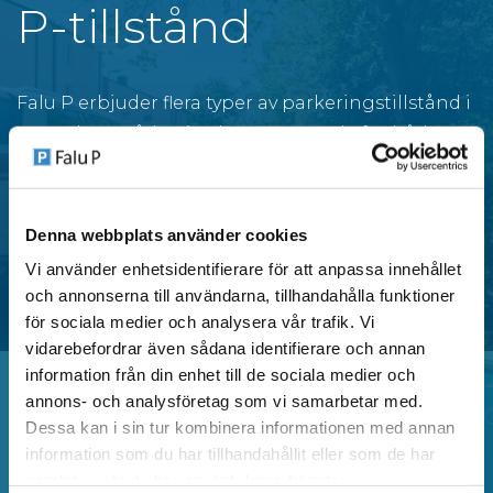
P-tillstånd
Falu P erbjuder flera typer av parkeringstillstånd i
centrala områden i Falun, anpassade för både
privatpersoner och verksamheter.
Denna webbplats använder cookies
SE OMRÅDEN MED P-TILLSTÅND
Vi använder enhetsidentifierare för att anpassa innehållet
och annonserna till användarna, tillhandahålla funktioner
för sociala medier och analysera vår trafik. Vi
vidarebefordrar även sådana identifierare och annan
information från din enhet till de sociala medier och
annons- och analysföretag som vi samarbetar med.
Dessa kan i sin tur kombinera informationen med annan
Vanliga frågor
information som du har tillhandahållit eller som de har
samlat in när du har använt deras tjänster.