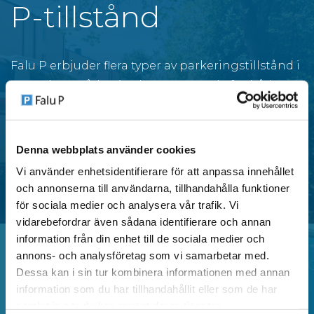
P-tillstånd
Falu P erbjuder flera typer av parkeringstillstånd i
centrala områden i Falun, anpassade för både
privatpersoner och verksamheter.
Denna webbplats använder cookies
SE OMRÅDEN MED P-TILLSTÅND
Vi använder enhetsidentifierare för att anpassa innehållet
och annonserna till användarna, tillhandahålla funktioner
för sociala medier och analysera vår trafik. Vi
vidarebefordrar även sådana identifierare och annan
information från din enhet till de sociala medier och
annons- och analysföretag som vi samarbetar med.
Dessa kan i sin tur kombinera informationen med annan
Vanliga frågor
information som du har tillhandahållit eller som de har
samlat in när du har använt deras tjänster.