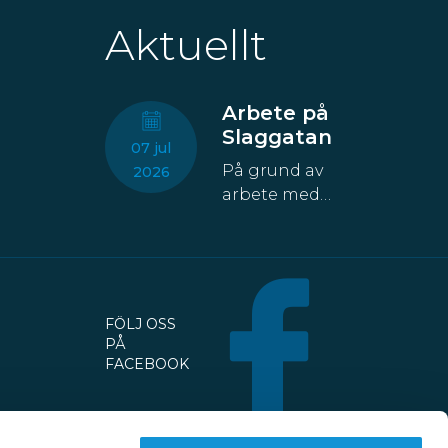
Aktuellt
Arbete på
Slaggatan
07 jul
På grund av
2026
arbete med
fastigheten
kommer åtta
parkeringsplatser
att temporärt
försvinna från
FÖLJ OSS
Slaggatan. På
PÅ
nordöstra
FACEBOOK
sidan av
Slaggatan
enligt