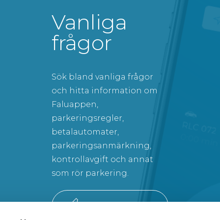
Vanliga
frågor
Sök bland vanliga frågor
och hitta information om
Faluappen,
parkeringsregler,
betalautomater,
parkeringsanmärkning,
kontrollavgift och annat
som rör parkering.
SÖK BLAND VANLIGA FRÅGOR