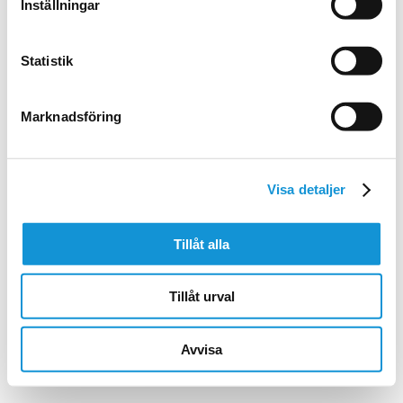
Inställningar
BACK
Statistik
Marknadsföring
PHONE NUMBER
+46 (0)23-108 80
Visa detaljer
EMAIL
INFO@FALUP.SE
Tillåt alla
Tillåt urval
© Copyright 2026, Falu P
Avvisa